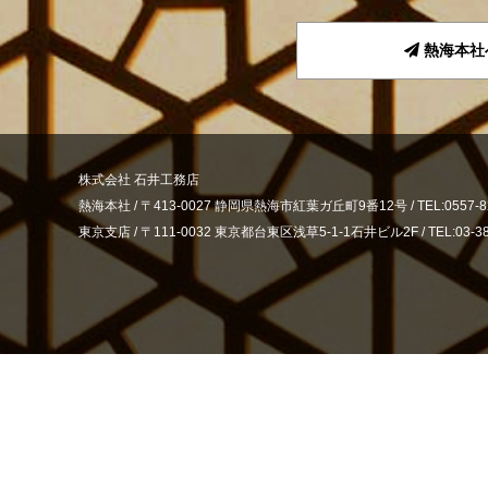
熱海本社
株式会社 石井工務店
熱海本社 /
〒413-0027 静岡県熱海市紅葉ガ丘町9番12号 /
TEL:0557-8
東京支店 /
〒111-0032 東京都台東区浅草5-1-1石井ビル2F /
TEL:03-3