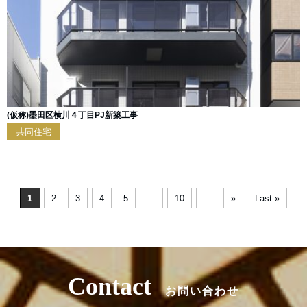
(仮称)墨田区横川４丁目PJ新築工事
共同住宅
1
2
3
4
5
...
10
...
»
Last »
Contact
お問い合わせ