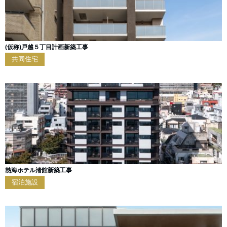
(仮称)戸越５丁目計画新築工事
共同住宅
熱海ホテル渚館新築工事
宿泊施設