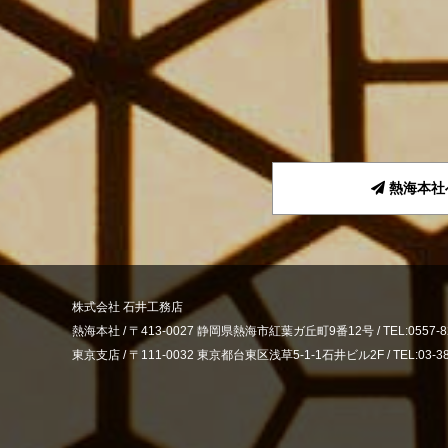
熱海本社
株式会社 石井工務店
熱海本社 /
〒413-0027 静岡県熱海市紅葉ガ丘町9番12号 /
TEL:0557-8
東京支店 /
〒111-0032 東京都台東区浅草5-1-1石井ビル2F /
TEL:03-3